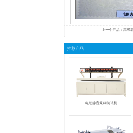
上一个产品：
高级
推荐产品
电动静音浆糊装裱机