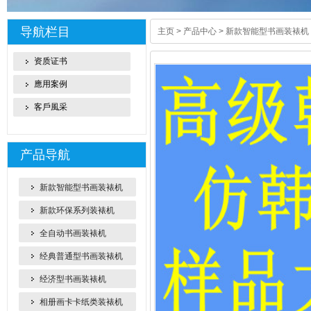
导航栏目
主页
>
产品中心
>
新款智能型书画装裱机
资质证书
應用案例
客戶風采
产品导航
新款智能型书画装裱机
新款环保系列装裱机
全自动书画装裱机
经典普通型书画装裱机
经济型书画装裱机
相册画卡卡纸类装裱机