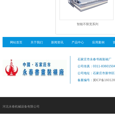
智能不限宽系列
网站首页
关于我们
新闻资讯
产品中心
应用案例
石家庄市永春书画装裱厂
公司传真：0311-8360150
公司地址：石家庄市新华区
备案编号：
冀ICP备160128
河北永春机械设备有限公司