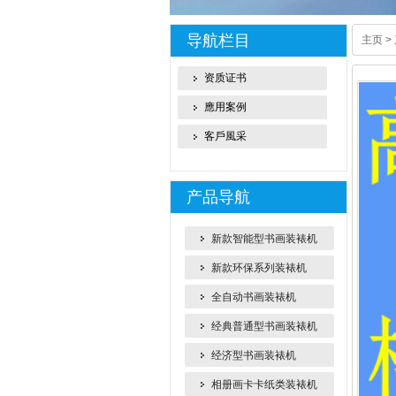
导航栏目
主页
>
资质证书
應用案例
客戶風采
产品导航
新款智能型书画装裱机
新款环保系列装裱机
全自动书画装裱机
经典普通型书画装裱机
经济型书画装裱机
相册画卡卡纸类装裱机