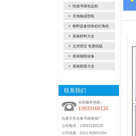
快速书画包边机
天地轴成型机
框料设备切角机钉角机
产品
装裱材料大全
文房四宝 笔墨纸砚
装裱辅助设备
装裱胶膜大全
联系我们
全国服务热线：
13933160135
石家庄市永春书画装裱厂
公司电话：13933160135
公司传真：0311-83601504