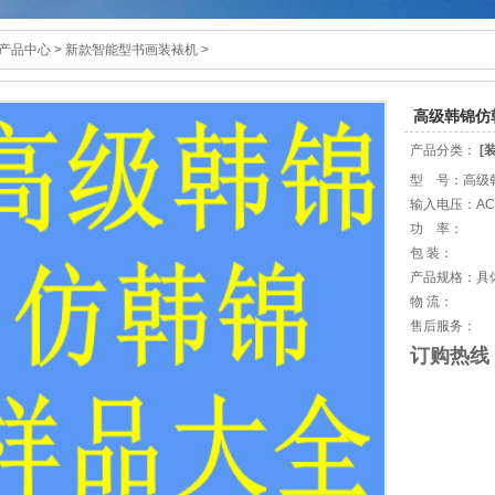
产品中心
>
新款智能型书画装裱机
>
高级韩锦仿
产品分类：
[
型 号：高级
输入电压：AC1
功 率：
包 装：
产品规格：具
物 流：
售后服务：
订购热线