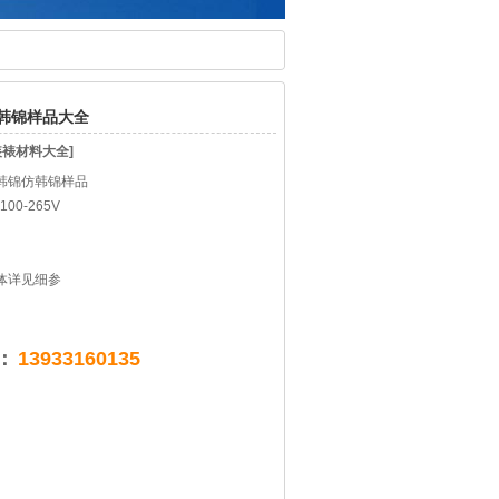
韩锦样品大全
装裱材料大全]
韩锦仿韩锦样品
00-265V
体详见细参
：
13933160135