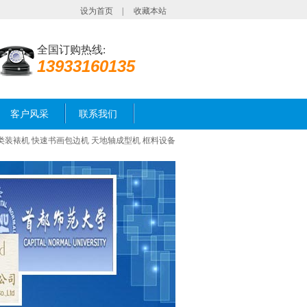
设为首页
|
收藏本站
全国订购热线:
13933160135
客户风采
联系我们
类装裱机
快速书画包边机
天地轴成型机
框料设备