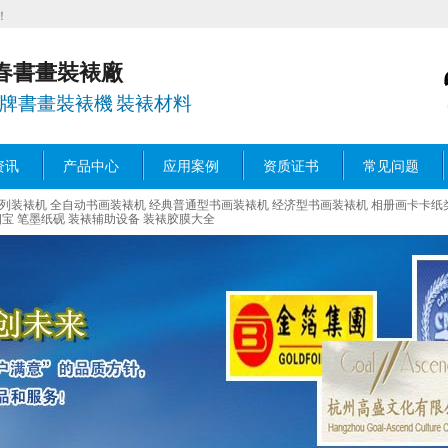
！
春書畫裝裱廠
春牌書畫裝裱機 裝裱材料
资讯
产品中心
应用案例
资质证书
常见问题
列装裱机
全自动书画装裱机
经典普通型书画装裱机
经济型书画装裱机
相册画卡卡纸
宝 笔墨纸砚
装裱辅助设备
装裱胶膜大全