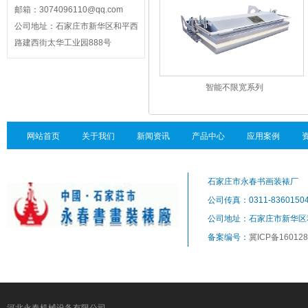
邮箱：3074096110@qq.com
公司地址：石家庄市新华区和平西
路建西街太华工业园888号
智能不限宽系列
网站首页
关于我们
新闻资讯
产品中心
应用案例
石家庄市永春书画装裱厂
公司传真：0311-8360150
公司地址：石家庄市新华区
备案编号：
冀ICP备160128