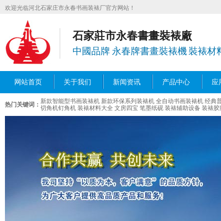
欢迎光临河北石家庄市永春书画装裱厂官方网站！
石家莊市永春書畫裝裱廠
中國品牌 永春牌書畫裝裱機 裝裱材
网站首页
关于我们
新闻资讯
产品中心
应
新款智能型书画装裱机
新款环保系列装裱机
全自动书画装裱机
经典
热门关键词：
切角机钉角机
装裱材料大全
文房四宝 笔墨纸砚
装裱辅助设备
装裱胶