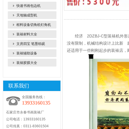
快速书画包边机
天地轴成型机
框料设备切角机钉角机
产品详情
装裱材料大全
经济 2DZBJ-C型装裱机外形尺寸
没有限制，机械结构设计上比新 
文房四宝 笔墨纸砚
还适用于一些刚刚起步的装裱店，
装裱辅助设备
装裱胶膜大全
联系我们
全国服务热线：
13933160135
石家庄市永春书画装裱厂
公司电话：13933160135
公司传真：0311-83601504