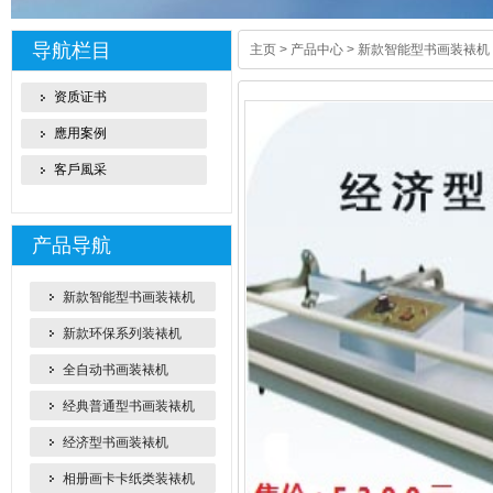
导航栏目
主页
>
产品中心
>
新款智能型书画装裱机
资质证书
應用案例
客戶風采
产品导航
新款智能型书画装裱机
新款环保系列装裱机
全自动书画装裱机
经典普通型书画装裱机
经济型书画装裱机
相册画卡卡纸类装裱机