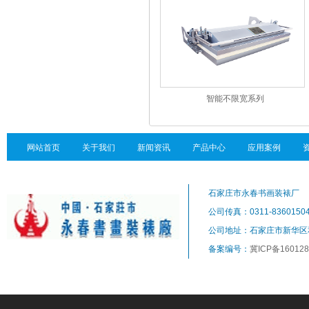
智能不限宽系列
网站首页
关于我们
新闻资讯
产品中心
应用案例
石家庄市永春书画装裱厂
公司传真：0311-8360150
公司地址：石家庄市新华区
备案编号：
冀ICP备160128