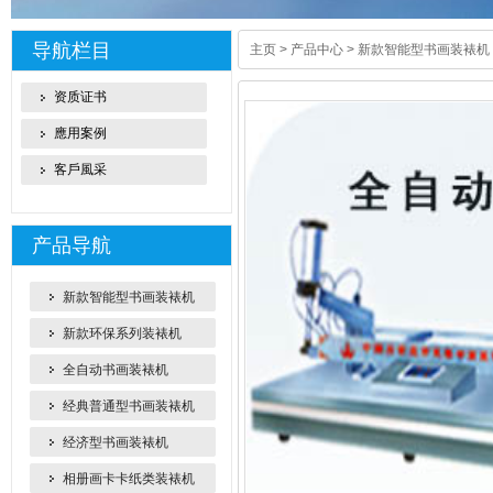
导航栏目
主页
>
产品中心
>
新款智能型书画装裱机
资质证书
應用案例
客戶風采
产品导航
新款智能型书画装裱机
新款环保系列装裱机
全自动书画装裱机
经典普通型书画装裱机
经济型书画装裱机
相册画卡卡纸类装裱机