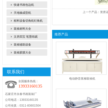
快速书画包边机
上一个产品：
资质
天地轴成型机
框料设备切角机钉角机
装裱材料大全
推荐产品
文房四宝 笔墨纸砚
装裱辅助设备
装裱胶膜大全
联系我们
电动静音浆糊装裱机
全国服务热线：
13933160135
石家庄市永春书画装裱厂
公司电话：13933160135
公司传真：0311-83601504