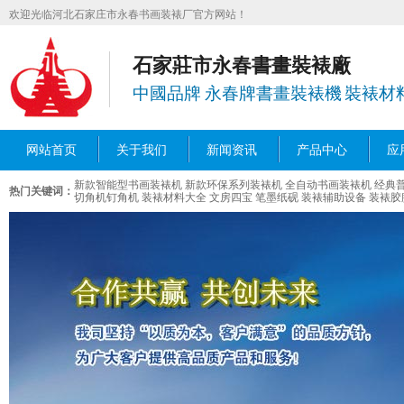
欢迎光临河北石家庄市永春书画装裱厂官方网站！
石家莊市永春書畫裝裱廠
中國品牌 永春牌書畫裝裱機 裝裱材
网站首页
关于我们
新闻资讯
产品中心
应
新款智能型书画装裱机
新款环保系列装裱机
全自动书画装裱机
经典
热门关键词：
切角机钉角机
装裱材料大全
文房四宝 笔墨纸砚
装裱辅助设备
装裱胶