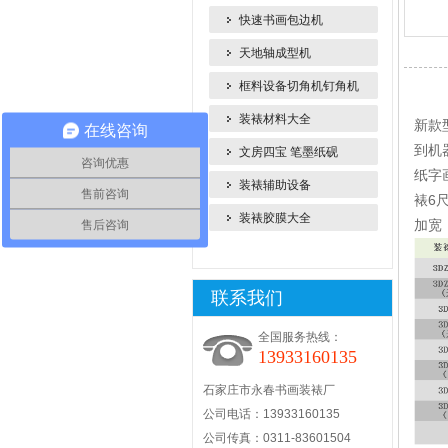
快速书画包边机
天地轴成型机
框料设备切角机钉角机
产品
装裱材料大全
新款
在线咨询
到机
文房四宝 笔墨纸砚
咨询优惠
纸字
装裱辅助设备
售前咨询
裱6尺
装裱胶膜大全
加宽
售后咨询
联系我们
全国服务热线：
13933160135
石家庄市永春书画装裱厂
公司电话：13933160135
公司传真：0311-83601504