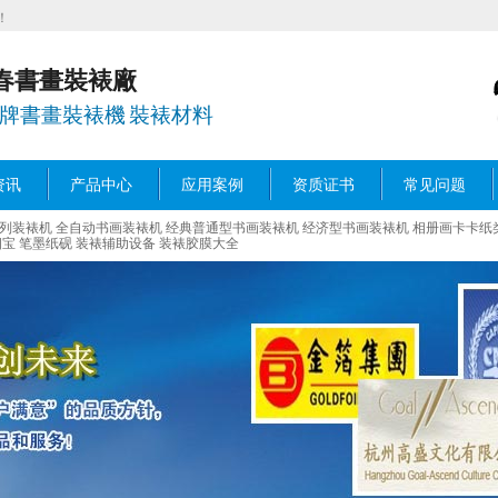
！
春書畫裝裱廠
春牌書畫裝裱機 裝裱材料
资讯
产品中心
应用案例
资质证书
常见问题
列装裱机
全自动书画装裱机
经典普通型书画装裱机
经济型书画装裱机
相册画卡卡纸
宝 笔墨纸砚
装裱辅助设备
装裱胶膜大全