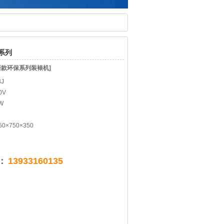
系列
新款环保系列装裱机]
J
0V
W
×750×350
：
13933160135