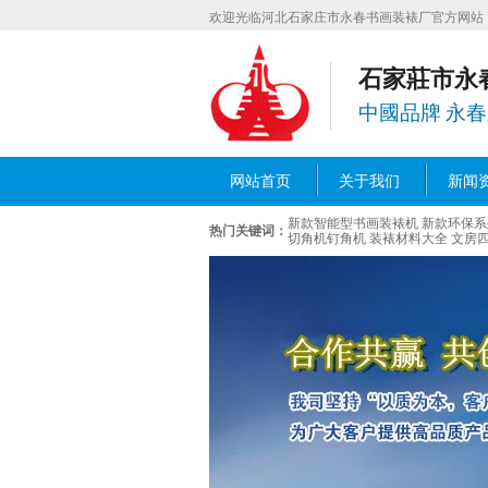
欢迎光临河北石家庄市永春书画装裱厂官方网站
石家莊市永
中國品牌 永
网站首页
关于我们
新闻
新款智能型书画装裱机
新款环保系
热门关键词：
切角机钉角机
装裱材料大全
文房四