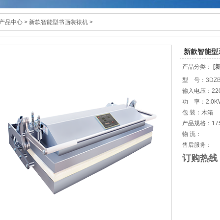
产品中心
>
新款智能型书画装裱机
>
新款智能型
产品分类：
[
型 号：3DZB
输入电压：22
功 率：2.0K
包 装：木箱
产品规格：1750
物 流：
售后服务：
订购热线