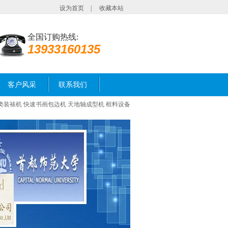
设为首页
|
收藏本站
全国订购热线:
13933160135
客户风采
联系我们
类装裱机
快速书画包边机
天地轴成型机
框料设备