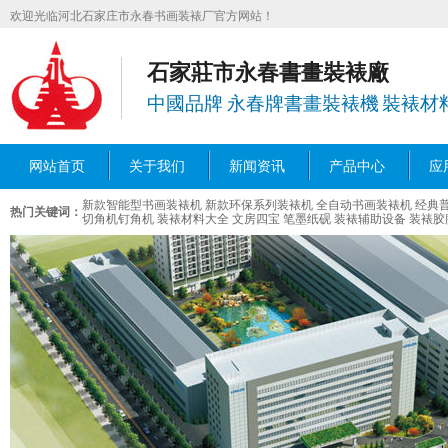
欢迎光临河北石家庄市永春书画装裱厂官方网站！
石家莊市永春書畫裝裱廠
中國品牌 永春牌書畫裝裱機 裝裱材
网站首页
关于我们
新闻资讯
产品中心
应
新款智能型书画装裱机
新款环保系列装裱机
全自动书画装裱机
经典
热门关键词：
切角机钉角机
装裱材料大全
文房四宝 笔墨纸砚
装裱辅助设备
装裱胶