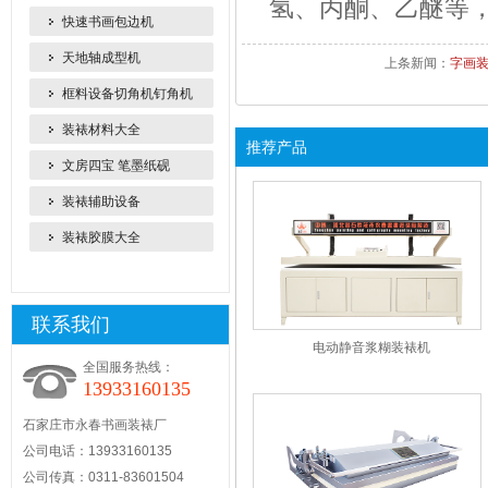
氢、丙酮、乙醚等
快速书画包边机
天地轴成型机
上条新闻：
字画装
框料设备切角机钉角机
装裱材料大全
推荐产品
文房四宝 笔墨纸砚
装裱辅助设备
装裱胶膜大全
联系我们
电动静音浆糊装裱机
全国服务热线：
13933160135
石家庄市永春书画装裱厂
公司电话：13933160135
公司传真：0311-83601504