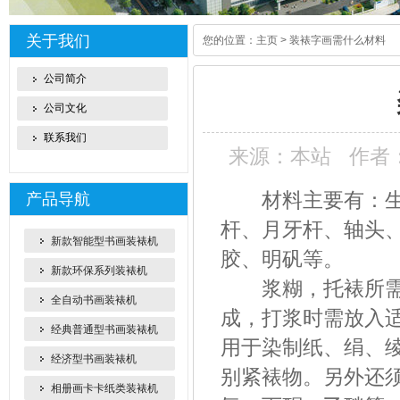
关于我们
您的位置：
主页
>
装裱字画需什么材料
公司简介
公司文化
联系我们
来源：本站
作者：y
材料主要有：生宣
产品导航
杆、月牙杆、轴头
新款智能型书画装裱机
胶、明矾等。
新款环保系列装裱机
浆糊，托裱所需的
全自动书画装裱机
成，打浆时需放入
经典普通型书画装裱机
用于染制纸、绢、
经济型书画装裱机
别紧裱物。另外还
相册画卡卡纸类装裱机